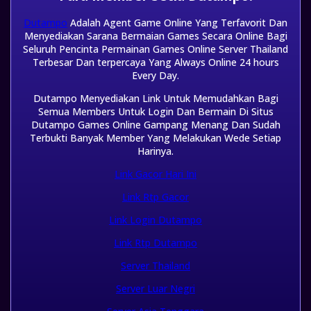
Dutampo
Adalah Agent Game Online Yang Terfavorit Dan
Menyediakan Sarana Bermaian Games Secara Online Bagi
Seluruh Pencinta Permainan Games Online Server Thailand
Terbesar Dan terpercaya Yang Always Online 24 hours
Every Day.
Dutampo Menyediakan Link Untuk Memudahkan Bagi
Semua Members Untuk Login Dan Bermain Di Situs
Dutampo Games Online Gampang Menang Dan Sudah
Terbukti Banyak Member Yang Melakukan Wede Setiap
Harinya.
Link Gacor Hari Ini
Link Rtp Gacor
Link Login Dutampo
Link Rtp Dutampo
Server Thailand
Server Luar Negri